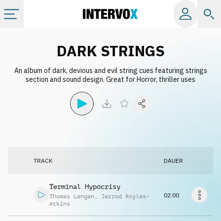
Kategorien
DARK STRINGS
An album of dark, devious and evil string cues featuring strings
Alle Alben
section and sound design. Great for Horror, thriller uses
Labels
Playlists
TRACK
DAUER
Lizenzen
Terminal Hypocrisy
Info
02:00
Thomas Langan
,
Jarrod Royles-
Atkins