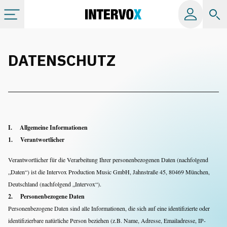
Kategorien
DATENSCHUTZ
Alle Alben
Labels
I. Allgemeine Informationen
Playlists
1. Verantwortlicher
Verantwortlicher für die Verarbeitung Ihrer personenbezogenen Daten (nachfolgend
Lizenzen
„Daten“) ist die Intervox Production Music GmbH, Jahnstraße 45, 80469 München,
Deutschland (nachfolgend „Intervox“).
2. Personenbezogene Daten
Info
Personenbezogene Daten sind alle Informationen, die sich auf eine identifizierte oder
identifizierbare natürliche Person beziehen (z.B. Name, Adresse, Emailadresse, IP-