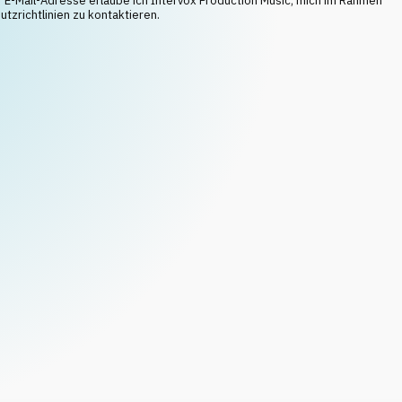
E-Mail-Adresse erlaube ich Intervox Production Music, mich im Rahmen
tzrichtlinien zu kontaktieren.