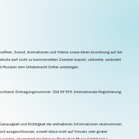
 Grafiken, Sound, Animationen und Videos sowie deren Anordnung auf der
site darf nicht zu kommerziellen Zwecken kopiert, verbreitet, verändert
 Musiken dem Urheberrecht Dritter unterliegen.
schland: Eintragungsnummer: 304 09 939; Internationale Registrierung:
t, Genauigkeit und Richtigkeit der enthaltenen Informationen übernommen
wird ausgeschlossen, soweit diese nicht auf Vorsatz oder grober
eben werden, übernimmt die Intervox Production Music GmbH keine