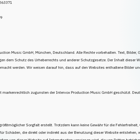
1263371
79
uction Music GmbH, München, Deutschland. Alle Rechte vorbehalten. Text, Bilder,
gen dem Schutz des Urheberrechts und anderer Schutzgesetze. Der Inhalt dieser Web
emacht werden. Wir weisen darauf hin, dass auf den Websites enthaltene Bilder und
st markenrechtlich zugunsten der Intervox Production Music GmbH geschützt. Deut
rößtmöglicher Sorgfalt erstellt. Trotzdem kann keine Gewähr für die Fehlerfreihei
für Schäden, die direkt oder indirekt aus der Benutzung dieser Website entstehen, 
ofern von dieser Website auf Internetseiten verwiesen wird, die von Dritten betri