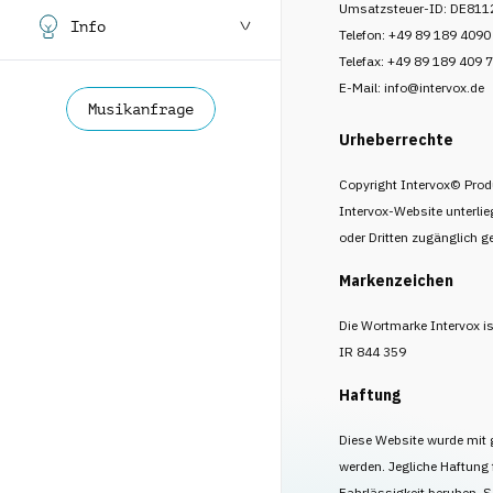
Umsatzsteuer-ID: DE81
Info
Telefon: +49 89 189 4090
Telefax: +49 89 189 409 
E-Mail: info@intervox.de
Musikanfrage
Urheberrechte
Copyright Intervox© Prod
Intervox-Website unterlie
oder Dritten zugänglich g
Markenzeichen
Die Wortmarke Intervox i
IR 844 359
Haftung
Diese Website wurde mit g
werden. Jegliche Haftung 
Fahrlässigkeit beruhen. S