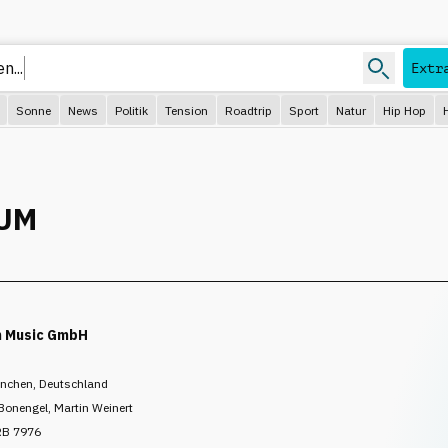
Extr
Sonne
News
Politik
Tension
Roadtrip
Sport
Natur
Hip Hop
UM
n Music GmbH
nchen, Deutschland
Bonengel, Martin Weinert
RB 7976