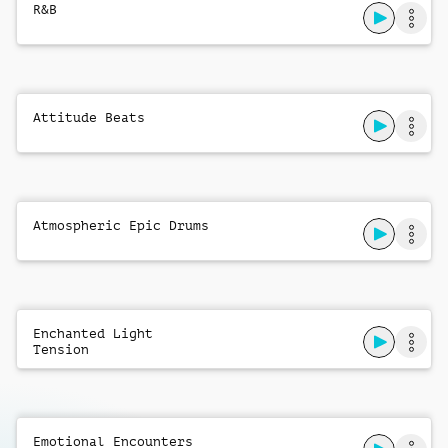
R&B
Money
Jem Russell
Attitude Beats
Spark News Headlines With 3 Note Log
o
Marc Vickers
Spark News Headlines With 5 Note Log
o
Atmospheric Epic Drums
Marc Vickers
Party Time
Leo Eli
Enchanted Light
Tension
Bubbles
Anthony Aldersley
Daytime Pop
Emotional Encounters