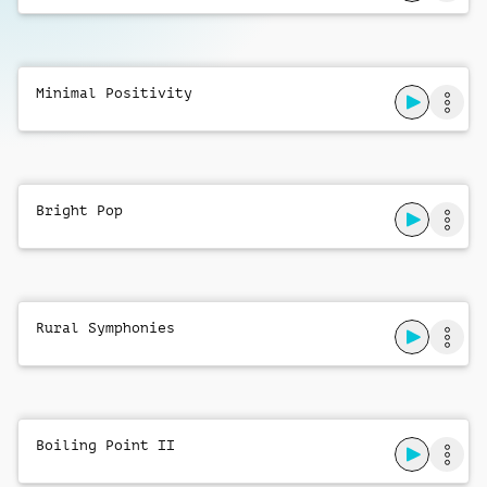
Symmetrical Patterns
Philip Guyler
,
Kester Loy
Minimal Positivity
Inspiring Panorama
Richard Keyworth
Bright Pop
Rural Symphonies
Boiling Point II