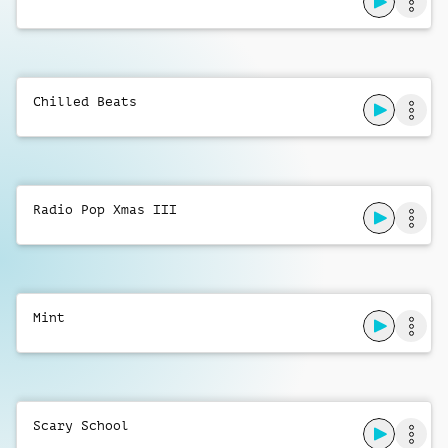
Ben Townsend
Funky Pop
Ben Townsend
Chilled Beats
Global News Into Bed
Marc Vickers
World News
Radio Pop Xmas III
Oliver Melville-Smith
Daytime Discussion
Ben Townsend
Mint
Happy Place
James Elsey
Groove Pop Xmas
Scary School
Ben Townsend