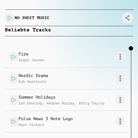
Musikanfrage
NO SHEET MUSIC
Beliebte Tracks
Fire
Steph Jansen
Nordic Drama
Rob Northcott
Summer Holidays
Ian Dowling
,
Andrew Murray
,
Emily Taylor
Pulse News 3 Note Logo
Marc Vickers