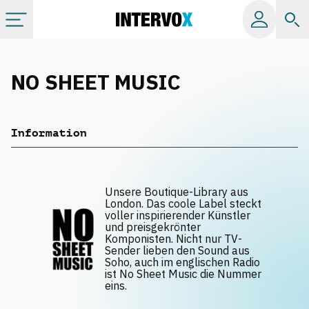
Kategorien
NO SHEET MUSIC
Alle Alben
Information
Labels
Playlists
Unsere Boutique-Library aus
London. Das coole Label steckt
voller inspirierender Künstler
und preisgekrönter
Lizenzen
Komponisten. Nicht nur TV-
Sender lieben den Sound aus
Soho, auch im englischen Radio
Info
ist No Sheet Music die Nummer
eins.