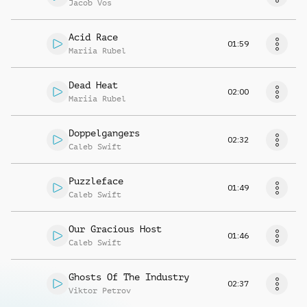
Jacob Vos
Acid Race
01:59
Mariia Rubel
Dead Heat
02:00
Mariia Rubel
Doppelgangers
02:32
Caleb Swift
Puzzleface
01:49
Caleb Swift
Our Gracious Host
01:46
Caleb Swift
Ghosts Of The Industry
02:37
Viktor Petrov