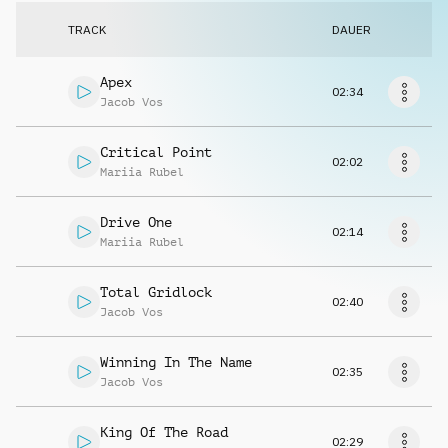
Musikanfrage
TRACK
DAUER
Apex
02:34
Jacob Vos
Critical Point
02:02
Mariia Rubel
Drive One
02:14
Mariia Rubel
Total Gridlock
02:40
Jacob Vos
Winning In The Name
02:35
Jacob Vos
King Of The Road
02:29