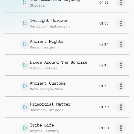
04:32
Skydiva
Twilight Horizon
01:53
Hamilton Hawksworth
Ancient Nights
02:14
David Berges
Dance Around The Bonfire
02:13
Viktor Petrov
Ancient Customs
01:43
Mark Morgon-Shaw
Primordial Matter
01:49
Jonathan Bridges
Tribe Life
01:50
Dmytro Hurzhiy