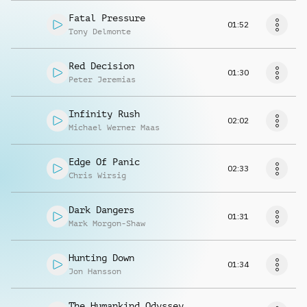
Fatal Pressure
01:52
Tony Delmonte
Red Decision
01:30
Peter Jeremias
Infinity Rush
02:02
Michael Werner Maas
Edge Of Panic
02:33
Chris Wirsig
Dark Dangers
01:31
Mark Morgon-Shaw
Hunting Down
01:34
Jon Hansson
The Humankind Odyssey