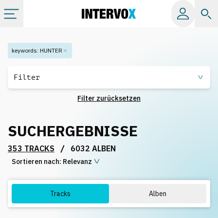
Kategorien
keywords
:
HUNTER
Alle Alben
Filter
Filter zurücksetzen
Labels
SUCHERGEBNISSE
Playlists
/
353 TRACKS
6032 ALBEN
Sortieren nach:
Lizenzen
Relevanz
Info
Tracks
Alben