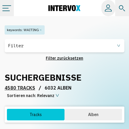
Kategorien
keywords
:
WAITING
Alle Alben
Filter
Filter zurücksetzen
Labels
SUCHERGEBNISSE
Playlists
/
4580 TRACKS
6032 ALBEN
Sortieren nach:
Lizenzen
Relevanz
Info
Tracks
Alben