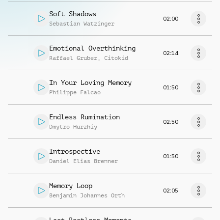
Soft Shadows
02:00
Sebastian Watzinger
Emotional Overthinking
02:14
Raffael Gruber
,
Citokid
In Your Loving Memory
01:50
Philippe Falcao
Endless Rumination
02:50
Dmytro Hurzhiy
Introspective
01:50
Daniel Elias Brenner
Memory Loop
02:05
Benjamin Johannes Orth