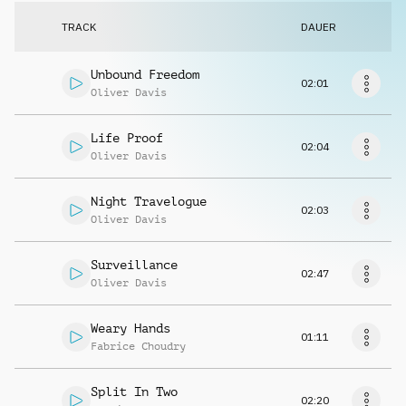
Musikanfrage
TRACK
DAUER
Unbound Freedom
02:01
Oliver Davis
Life Proof
02:04
Oliver Davis
Night Travelogue
02:03
Oliver Davis
Surveillance
02:47
Oliver Davis
Weary Hands
01:11
Fabrice Choudry
Split In Two
02:20