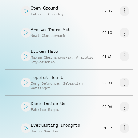
Open Ground
02:05
Fabrice Choudry
Are We There Yet
02:10
Neal Clutterbuck
Broken Halo
01:41
Maxim Chernihovskiy
,
Anatoliy
Kryvoruchko
Hopeful Heart
02:03
Tony Delmonte
,
Sebastian
Watzinger
Deep Inside Us
02:06
Fabrice Ragot
Everlasting Thoughts
01:57
Hanjo Gaebler