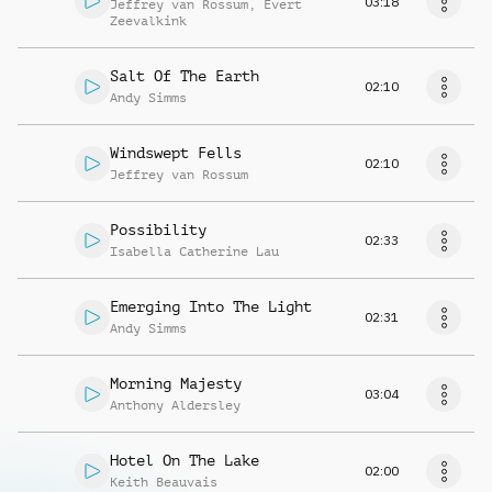
03:18
Jeffrey van Rossum
,
Evert
Zeevalkink
Salt Of The Earth
02:10
Andy Simms
Windswept Fells
02:10
Jeffrey van Rossum
Possibility
02:33
Isabella Catherine Lau
Emerging Into The Light
02:31
Andy Simms
Morning Majesty
03:04
Anthony Aldersley
Hotel On The Lake
02:00
Keith Beauvais