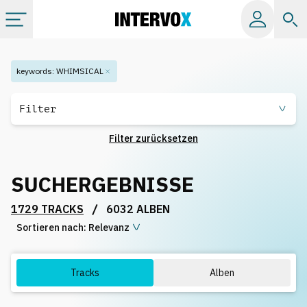
Kategorien
keywords
:
WHIMSICAL
Alle Alben
Filter
Filter zurücksetzen
Labels
SUCHERGEBNISSE
Playlists
/
1729 TRACKS
6032 ALBEN
Sortieren nach:
Lizenzen
Relevanz
Info
Tracks
Alben