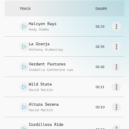
Musikanfrage
TRACK
DAUER
Halcyon Rays
02:33
Andy Simms
La Granja
02:35
Anthony Aldersley
Verdant Pastures
02:42
Isabella Catherine Lau
Wild State
02:11
David Malkin
Altura Serena
02:10
David Malkin
Cordillera Ride