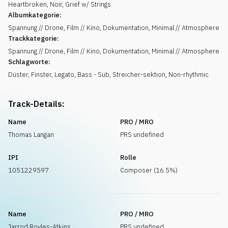
Heartbroken, Noir, Grief w/ Strings
Albumkategorie:
Spannung // Drone, Film // Kino, Dokumentation, Minimal // Atmosphere
Trackkategorie:
Spannung // Drone, Film // Kino, Dokumentation, Minimal // Atmosphere
Schlagworte:
Düster
,
Finster
,
Legato
,
Bass - Sub
,
Streicher-sektion
,
Non-rhythmic
Track-Details:
Name
PRO / MRO
Thomas Langan
PRS undefined
IPI
Rolle
1051229597
Composer (16.5%)
Name
PRO / MRO
Jarrod Royles-Atkins
PRS undefined