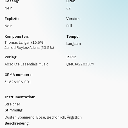
Gesang:
BPM:
Musikanfrage
Nein
62
Explizit:
Version:
Nein
Full
Komponisten:
Tempo:
Thomas
Langan
(
16.5
%)
Langsam
Jarrod
Royles-Atkins
(
33.5
%)
Verlag:
ISRC:
Absolute Essentials Music
QMUJA2203077
GEMA numbers:
31626106-001
Instrumentation:
Streicher
Stimmung:
Düster
,
Spannend
,
Böse
,
Bedrohlich
,
Ängstlich
Beschreibung: