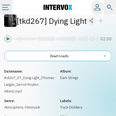
[
tkd267
]
Dying Light
Kategorien
Alle Alben
02:00
Labels
Downloads
Playlists
Dateiname:
Album:
tkd267_07_Dying-Light_(Thomas-
Dark Strings
Langan_Jarrod-Royles-
Lizenzen
Atkins).mp3
Genre:
Labels:
Info
Atmosphere
,
Filmmusik
Track Distillery