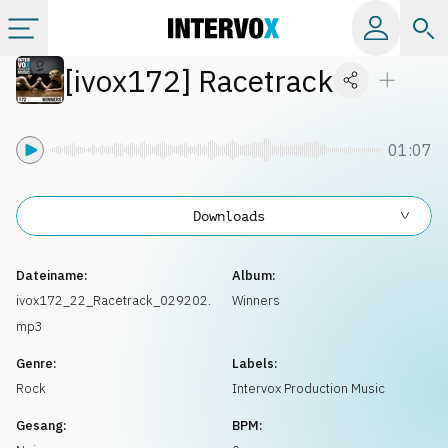
[
ivox172
]
Racetrack
Kategorien
Alle Alben
01:07
Labels
Downloads
Playlists
Dateiname:
Album:
ivox172_22_Racetrack_029202.
Winners
mp3
Lizenzen
Genre:
Labels:
Rock
Intervox Production Music
Info
Gesang:
BPM: