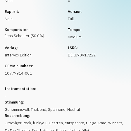
Nein
0
Musikanfrage
Explizit:
Version:
Nein
Full
Komponisten:
Tempo:
Jens
Scheuter
(
50.0
%)
Medium
Verlag:
ISRC:
Intervox Edition
DEKU70917222
GEMA numbers:
10777914-001
Instrumentation:
-
Stimmung:
Geheimnisvoll
,
Treibend
,
Spannend
,
Neutral
Beschreibung:
Grooviger Rock, funkye E-Gitarren, entspannte, ruhige Atmo, Winners,
To The Xtreme, Sport, Action, Events, grob, kräftig