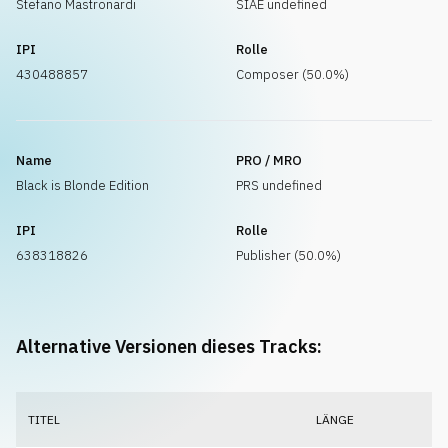
Stefano Mastronardi
SIAE undefined
IPI
Rolle
430488857
Composer (50.0%)
Name
PRO / MRO
Black is Blonde Edition
PRS undefined
IPI
Rolle
638318826
Publisher (50.0%)
Alternative Versionen dieses Tracks:
TITEL
LÄNGE