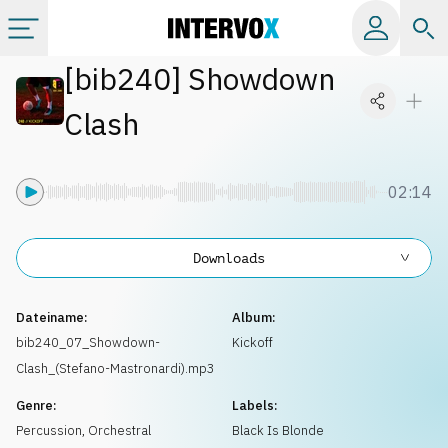
[
bib240
]
Showdown
Kategorien
Clash
Alle Alben
02:14
Labels
Downloads
Playlists
Dateiname:
Album:
Lizenzen
bib240_07_Showdown-
Kickoff
Clash_(Stefano-Mastronardi).mp3
Info
Genre:
Labels:
Percussion
,
Orchestral
Black Is Blonde