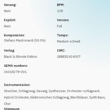
Musikanfrage
Gesang:
BPM:
Nein
138
Explizit:
Version:
Nein
Full
Komponisten:
Tempo:
Stefano
Mastronardi
(
50.0
%)
Medium-schnell
Verlag:
ISRC:
Black Is Blonde Edition
GBBE82424007
GEMA numbers:
36018278-001
Instrumentation:
Streicher
,
Schlagzeug
,
Gesang
,
Synthesizer
,
Orchester-schlagwerk
,
Hybrid Orchester
,
Elektronisches Schlagzeug
,
Blechbläser
,
Synth Bass
,
Chor
Stimmung: