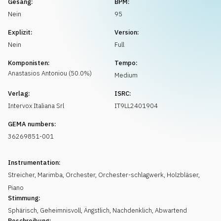
Gesang:
BPM:
Musikanfrage
Nein
95
Explizit:
Version:
Nein
Full
Komponisten:
Tempo:
Anastasios
Antoniou
(
50.0
%)
Medium
Verlag:
ISRC:
Intervox Italiana Srl
IT9LL2401904
GEMA numbers:
36269851-001
Instrumentation:
Streicher
,
Marimba
,
Orchester
,
Orchester-schlagwerk
,
Holzbläser
,
Piano
Stimmung:
Sphärisch
,
Geheimnisvoll
,
Ängstlich
,
Nachdenklich
,
Abwartend
Beschreibung: