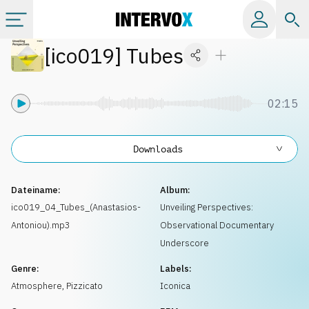
[
ico019
]
Tubes
Kategorien
Alle Alben
02:15
Labels
Downloads
Playlists
Dateiname:
Album:
ico019_04_Tubes_(Anastasios-
Unveiling Perspectives:
Antoniou).mp3
Observational Documentary
Lizenzen
Underscore
Genre:
Labels:
Info
Atmosphere
,
Pizzicato
Iconica