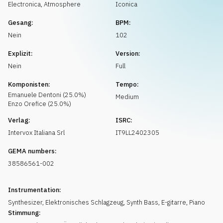
Musikanfrage
Electronica
,
Atmosphere
Iconica
Gesang:
BPM:
Nein
102
Explizit:
Version:
Nein
Full
Komponisten:
Tempo:
Emanuele
Dentoni
(
25.0
%)
Medium
Enzo
Orefice
(
25.0
%)
Verlag:
ISRC:
Intervox Italiana Srl
IT9LL2402305
GEMA numbers:
38586561-002
Instrumentation:
Synthesizer
,
Elektronisches Schlagzeug
,
Synth Bass
,
E-gitarre
,
Piano
Stimmung: