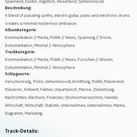
Spannend
,
Düster
,
Ängstlich
,
Abwartend
,
Geheimnisvoll
Beschreibung:
A blend of pulsating synths, electric guitar, piano and electronic drums
creates a minimal mysterious ambiance.
Albumkategorie:
Kommunikation // Media, Politik // News, Spannung // Drone,
Dokumentation, Minimal // Atmosphere
Trackkategorie:
Kommunikation // Media, Politik // News, Forschen // Wissen,
Dokumentation, Minimal // Atmosphere
Schlagworte:
Verschwörung
,
Tricks
,
Geheimnisvoll
,
Ermittlung
,
Politik
,
Pulsierend
,
Pulsieren
,
Ambient
,
Fakten
,
Unparteiisch
,
Messe
,
Zielsetzung
,
Nachrichten
,
Elections
,
Finanzen
,
Stichwortverzeichnis
,
Handel
,
Wirtschaft
,
Wirtschaft
,
Statistik
,
Unternehmen
,
Unternehmen
,
Marke
,
Diagramm
,
Marketing
Track-Details: