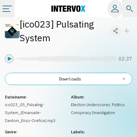
[
ico023
]
Pulsating
Kategorien
System
Alle Alben
02:37
Labels
Downloads
Playlists
Dateiname:
Album:
Lizenzen
ico023_05_Pulsating-
Election Underscores: Politics
System_(Emanuele-
Conspiracy Investigation
Info
Dentoni_Enzo-Orefice).mp3
Genre:
Labels: