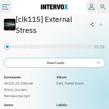
[
clk115
]
External
Kategorien
Stress
Alle Alben
01:51
Labels
Downloads
Playlists
Dateiname:
Album:
Lizenzen
clk115_05_External-
Dark: Tunnel Vision
Stress_(Luciano-
Info
Menolascina).mp3
Genre:
Labels: