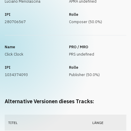
Luciano Menolascina
APRA undefined
IPI
Rolle
280706567
Composer (50.0%)
Name
PRO / MRO
Click Clock
PRS undefined
IPI
Rolle
1034374093
Publisher (50.0%)
Alternative Versionen dieses Tracks:
TITEL
LÄNGE