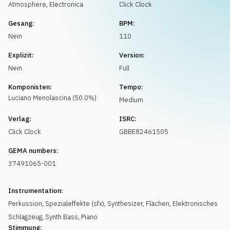
Musikanfrage
Atmosphere
,
Electronica
Click Clock
Gesang:
BPM:
Nein
110
Explizit:
Version:
Nein
Full
Komponisten:
Tempo:
Luciano
Menolascina
(
50.0
%)
Medium
Verlag:
ISRC:
Click Clock
GBBE82461505
GEMA numbers:
37491065-001
Instrumentation:
Perkussion
,
Spezialeffekte (sfx)
,
Synthesizer
,
Flächen
,
Elektronisches
Schlagzeug
,
Synth Bass
,
Piano
Stimmung: