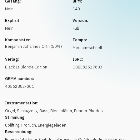
Gesang:
BPM:
Musikanfrage
Nein
140
Explizit:
Version:
Nein
Full
Komponisten:
Tempo:
Benjamin Johannes
Orth
(
50
%)
Medium-schnell
Verlag:
ISRC:
Black Is Blonde Edition
GBBE82527803
GEMA numbers:
40562882-001
Instrumentation:
Orgel
,
Schlagzeug
,
Bass
,
Blechbläser
,
Fender Rhodes
Stimmung:
Uplifting
,
Fröhlich
,
Energiegeladen
Beschreibung:
Energiegeladener Funk, leicht ironische Orgelmelodie, lebendige