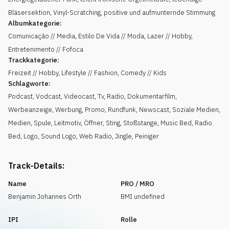
Bläsersektion, Vinyl-Scratching, positive und aufmunternde Stimmung
Albumkategorie:
Comunicação // Media, Estilo De Vida // Moda, Lazer // Hobby,
Entretenimento // Fofoca
Trackkategorie:
Freizeit // Hobby, Lifestyle // Fashion, Comedy // Kids
Schlagworte:
Podcast
,
Vodcast
,
Videocast
,
Tv
,
Radio
,
Dokumentarfilm
,
Werbeanzeige
,
Werbung
,
Promo
,
Rundfunk
,
Newscast
,
Soziale Medien
,
Medien
,
Spule
,
Leitmotiv
,
Öffner
,
Sting
,
Stoßstange
,
Music Bed
,
Radio
Bed
,
Logo
,
Sound Logo
,
Web Radio
,
Jingle
,
Peiniger
Track-Details:
Name
PRO / MRO
Benjamin Johannes Orth
BMI undefined
IPI
Rolle