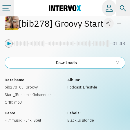
[
bib278
]
Groovy Start
Kategorien
Alle Alben
01:43
Labels
Downloads
Playlists
Dateiname:
Album:
bib278_03_Groovy-
Podcast: Lifestyle
Start_(Benjamin-Johannes-
Lizenzen
Orth).mp3
Genre:
Labels:
Info
Filmmusik
,
Funk, Soul
Black Is Blonde