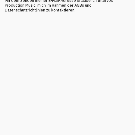
Mit dem Senden meiner E-Mail-Adresse erlaube ich Intervox
Production Music, mich im Rahmen der AGBs und
Datenschutzrichtlinien zu kontaktieren.