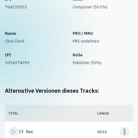
764235533
Composer (50.0%)
Name
PRO / MRO
Click Clock
PRS undefined
IPI
Rolle
1034374093
Publisher (50%)
Alternative Versionen dieses Tracks:
TITEL
LÄNGE
15 Sec
00:15