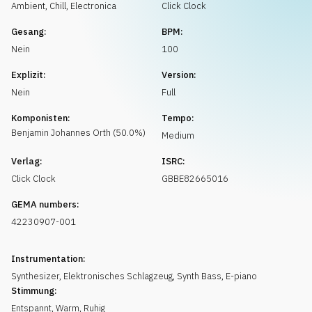
Musikanfrage
Ambient, Chill
,
Electronica
Click Clock
Gesang:
BPM:
Nein
100
Explizit:
Version:
Nein
Full
Komponisten:
Tempo:
Benjamin Johannes
Orth
(
50.0
%)
Medium
Verlag:
ISRC:
Click Clock
GBBE82665016
GEMA numbers:
42230907-001
Instrumentation:
Synthesizer
,
Elektronisches Schlagzeug
,
Synth Bass
,
E-piano
Stimmung:
Entspannt
,
Warm
,
Ruhig