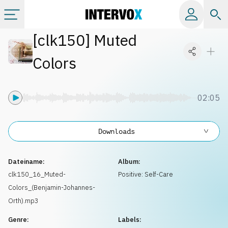
[
clk150
]
Muted
Kategorien
Colors
Alle Alben
02:05
Labels
Downloads
Playlists
Dateiname:
Album:
Lizenzen
clk150_16_Muted-
Positive: Self-Care
Colors_(Benjamin-Johannes-
Info
Orth).mp3
Genre:
Labels: