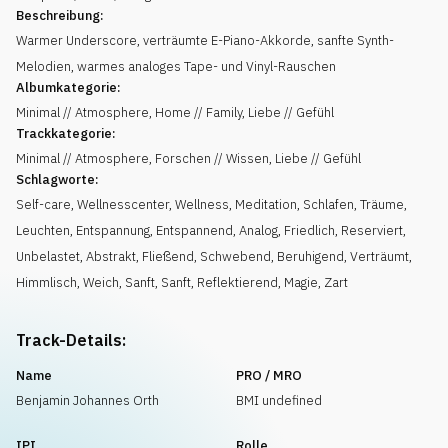
Beschreibung:
Warmer Underscore, verträumte E-Piano-Akkorde, sanfte Synth-
Melodien, warmes analoges Tape- und Vinyl-Rauschen
Albumkategorie:
Minimal // Atmosphere, Home // Family, Liebe // Gefühl
Trackkategorie:
Minimal // Atmosphere, Forschen // Wissen, Liebe // Gefühl
Schlagworte:
Self-care
,
Wellnesscenter
,
Wellness
,
Meditation
,
Schlafen
,
Träume
,
Leuchten
,
Entspannung
,
Entspannend
,
Analog
,
Friedlich
,
Reserviert
,
Unbelastet
,
Abstrakt
,
Fließend
,
Schwebend
,
Beruhigend
,
Verträumt
,
Himmlisch
,
Weich
,
Sanft
,
Sanft
,
Reflektierend
,
Magie
,
Zart
Track-Details:
Name
PRO / MRO
Benjamin Johannes Orth
BMI undefined
IPI
Rolle