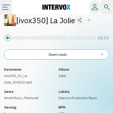
[
ivox350
]
La Jolie
Kategorien
Alle Alben
02:03
Labels
Downloads
Playlists
Dateiname:
Album:
ivox350_01_La-
Salut
Jolie_505810.mp3
Lizenzen
Genre:
Labels:
World Music
,
Filmmusik
Intervox Production Music
Info
Gesang:
BPM: