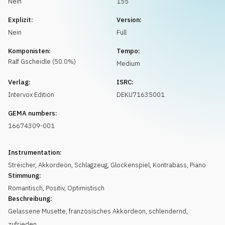
Nein
155
Musikanfrage
Explizit:
Version:
Nein
Full
Komponisten:
Tempo:
Ralf
Gscheidle
(
50.0
%)
Medium
Verlag:
ISRC:
Intervox Edition
DEKU71635001
GEMA numbers:
16674309-001
Instrumentation:
Streicher
,
Akkordeon
,
Schlagzeug
,
Glockenspiel
,
Kontrabass
,
Piano
Stimmung:
Romantisch
,
Positiv
,
Optimistisch
Beschreibung:
Gelassene Musette, französisches Akkordeon, schlendernd,
zufrieden