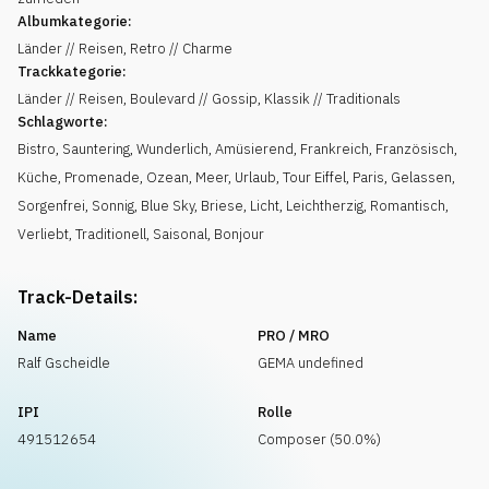
Albumkategorie:
Länder // Reisen, Retro // Charme
Trackkategorie:
Länder // Reisen, Boulevard // Gossip, Klassik // Traditionals
Schlagworte:
Bistro
,
Sauntering
,
Wunderlich
,
Amüsierend
,
Frankreich
,
Französisch
,
Küche
,
Promenade
,
Ozean
,
Meer
,
Urlaub
,
Tour Eiffel
,
Paris
,
Gelassen
,
Sorgenfrei
,
Sonnig
,
Blue Sky
,
Briese
,
Licht
,
Leichtherzig
,
Romantisch
,
Verliebt
,
Traditionell
,
Saisonal
,
Bonjour
Track-Details:
Name
PRO / MRO
Ralf Gscheidle
GEMA undefined
IPI
Rolle
491512654
Composer (50.0%)